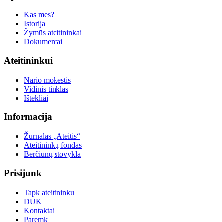
Kas mes?
Istorija
Žymūs ateitininkai
Dokumentai
Ateitininkui
Nario mokestis
Vidinis tinklas
Ištekliai
Informacija
Žurnalas „Ateitis“
Ateitininkų fondas
Berčiūnų stovykla
Prisijunk
Tapk ateitininku
DUK
Kontaktai
Paremk