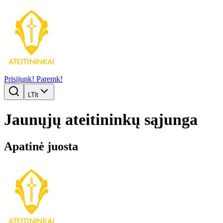
Prisijunk!
Paremk!
LT
lt
Jaunųjų ateitininkų sąjunga
Apatinė juosta