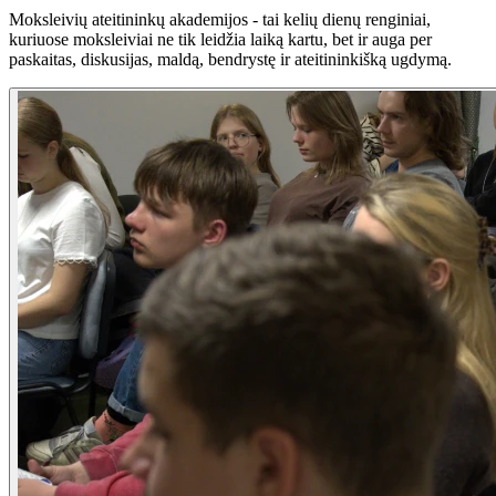
Moksleivių ateitininkų akademijos - tai kelių dienų renginiai,
kuriuose moksleiviai ne tik leidžia laiką kartu, bet ir auga per
paskaitas, diskusijas, maldą, bendrystę ir ateitininkišką ugdymą.