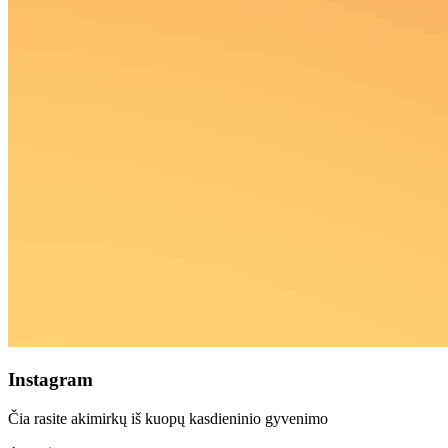
Instagram
Čia rasite akimirkų iš kuopų kasdieninio gyvenimo