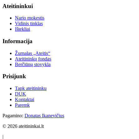
Ateitininkui
Nario mokestis
Vidinis tinklas
Ištekliai
Informacija
Žurnalas „Ateitis“
Ateitininkų fondas
Berčiūnų stovykla
Prisijunk
Tapk ateitininku
DUK
Kontaktai
Paremk
Pagamino:
Donatas Ikanevičius
© 2026 ateitininkai.lt
|