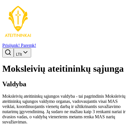
Prisijunk!
Paremk!
LT
lt
Moksleivių ateitininkų sąjunga
Valdyba
Moksleivių ateitininkų sąjungos valdyba - tai pagrindinis Moksleivių
ateitininkų sąjungos valdymo organas, vadovaujantis visai MAS
veiklai, koordinuojantis vienetų darbą ir užtikrinantis suvažiavimo
nutarimų įgyvendinimą. Ją sudaro ne mažiau kaip 3 renkami nariai ir
dvasios vadas, o valdybą vieneriems metams renka MAS narių
suvažiavimas.