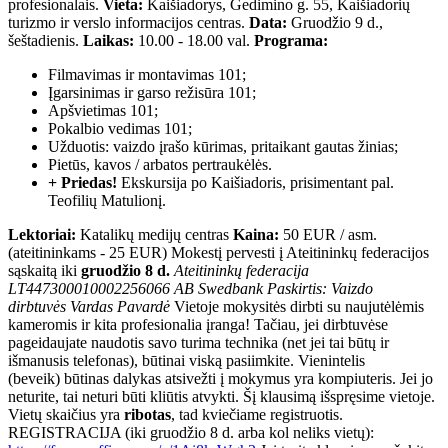
profesionalais.
Vieta:
Kaišiadorys, Gedimino g. 55, Kaišiadorių
turizmo ir verslo informacijos centras.
Data:
Gruodžio 9 d.,
šeštadienis.
Laikas:
10.00 - 18.00 val.
Programa:
Filmavimas ir montavimas 101;
Įgarsinimas ir garso režisūra 101;
Apšvietimas 101;
Pokalbio vedimas 101;
Užduotis: vaizdo įrašo kūrimas, pritaikant gautas žinias;
Pietūs, kavos / arbatos pertraukėlės.
+ Priedas!
Ekskursija po Kaišiadoris, prisimentant pal.
Teofilių Matulionį.
Lektoriai:
Katalikų medijų centras
Kaina:
50 EUR / asm.
(ateitininkams - 25 EUR) Mokestį pervesti į Ateitininkų federacijos
sąskaitą iki
gruodžio 8 d.
Ateitininkų federacija
LT447300010002256066
AB Swedbank
Paskirtis: Vaizdo
dirbtuvės Vardas Pavardė
Vietoje mokysitės dirbti su naujutėlėmis
kameromis ir kita profesionalia įranga! Tačiau, jei dirbtuvėse
pageidaujate naudotis savo turima technika (net jei tai būtų ir
išmanusis telefonas), būtinai viską pasiimkite. Vienintelis
(beveik) būtinas dalykas atsivežti į mokymus yra kompiuteris. Jei jo
neturite, tai neturi būti kliūtis atvykti. Šį klausimą išspręsime vietoje.
Vietų skaičius yra
ribotas
, tad kviečiame registruotis.
REGISTRACIJA (iki gruodžio 8 d. arba kol neliks vietų):