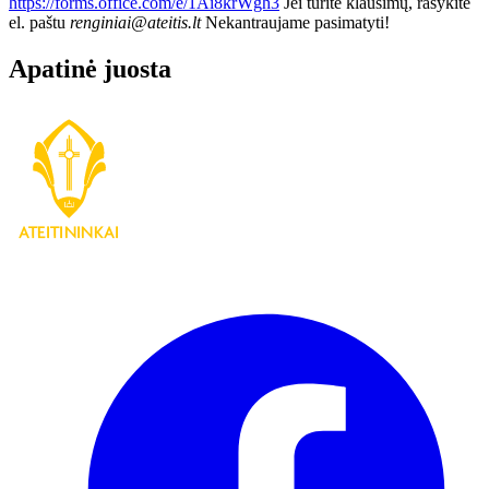
https://forms.office.com/e/1Ai8krWgh3
Jei turite klausimų, rašykite
el. paštu
renginiai@ateitis.lt
Nekantraujame pasimatyti!
Apatinė juosta