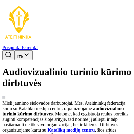
Prisijunk!
Paremk!
LT
lt
Audiovizualinio turinio kūrimo
dirbtuvės
Mieli jaunimo sielovados darbuotojai, Mes, Ateitininkų federacija,
kartu su Katalikų medijų centru, organizuojame
audiovizualinio
turinio kūrimo dirbtuves
. Matome, kad egzistuoja realus poreikis
auginti kompetencijas šioje srityje, tad norime jį atliepti ir taip
pasitarnauti ne tik savo organizacijai, bet ir kitiems. Dirbtuves
organizuojame kartu su
Katalikų medijų centru
, šios srities