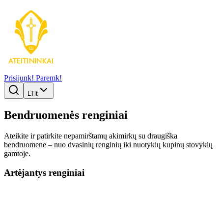
Prisijunk!
Paremk!
LT
lt
Bendruomenės renginiai
Ateikite ir patirkite nepamirštamų akimirkų su draugiška
bendruomene – nuo dvasinių renginių iki nuotykių kupinų stovyklų
gamtoje.
Artėjantys renginiai