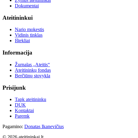
Žymūs ateitininkai
Dokumentai
Ateitininkui
Nario mokestis
Vidinis tinklas
Ištekliai
Informacija
Žurnalas „Ateitis“
Ateitininkų fondas
Berčiūnų stovykla
Prisijunk
Tapk ateitininku
DUK
Kontaktai
Paremk
Pagamino:
Donatas Ikanevičius
© 2026 ateitininkai.lt