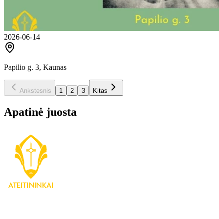
2026-06-14
Papilio g. 3, Kaunas
Ankstesnis
1
2
3
Kitas
Apatinė juosta